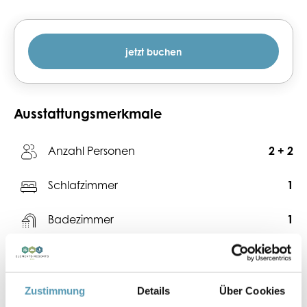
jetzt buchen
Ausstattungsmerkmale
Anzahl Personen
2 + 2
Schlafzimmer
1
Badezimmer
1
2
Größe
57 m
Bademantel
Zustimmung
Details
Über Cookies