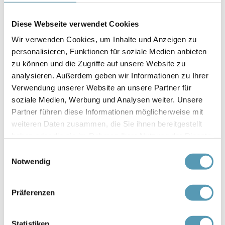
Nespresso Kaffeemaschine
Diese Webseite verwendet Cookies
Nespresso Kapseln
Wir verwenden Cookies, um Inhalte und Anzeigen zu
personalisieren, Funktionen für soziale Medien anbieten
Slippers
zu können und die Zugriffe auf unsere Website zu
analysieren. Außerdem geben wir Informationen zu Ihrer
Wasserkocher
Verwendung unserer Website an unsere Partner für
soziale Medien, Werbung und Analysen weiter. Unsere
Backofen
Partner führen diese Informationen möglicherweise mit
weiteren Daten zusammen, die Sie ihnen bereitgestellt
haben oder die sie im Rahmen Ihrer Nutzung der Dienste
Dusche
gesammelt haben.
Einwilligungsauswahl
Küche
Notwendig
Kühlschrank
Präferenzen
Mikrowelle
Statistiken